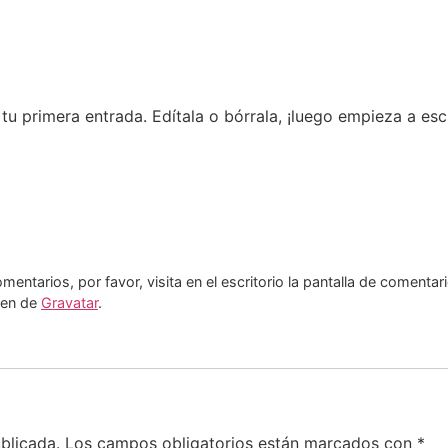
u primera entrada. Edítala o bórrala, ¡luego empieza a escr
entarios, por favor, visita en el escritorio la pantalla de comentar
nen de
Gravatar
.
blicada.
Los campos obligatorios están marcados con
*